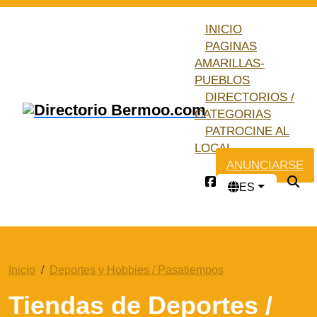
INICIO
PAGINAS
AMARILLAS-
PUEBLOS
DIRECTORIOS /
CATEGORIAS
PATROCINE AL
LOCAL
ANUNCIARSE
ES
Inicio
Deportes y Hobbies / Pasatiempos
Tiendas de Deportes /