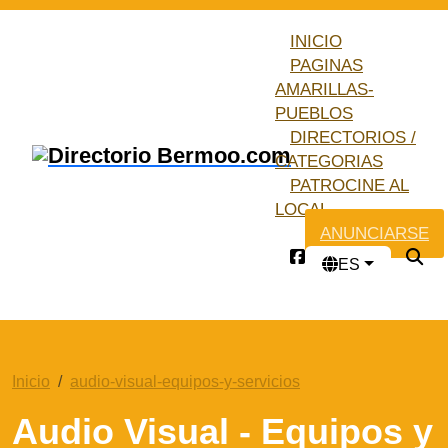
INICIO
PAGINAS
AMARILLAS-
PUEBLOS
DIRECTORIOS /
CATEGORIAS
PATROCINE AL
LOCAL
ANUNCIARSE
ES
Inicio
audio-visual-equipos-y-servicios
Audio Visual - Equipos y