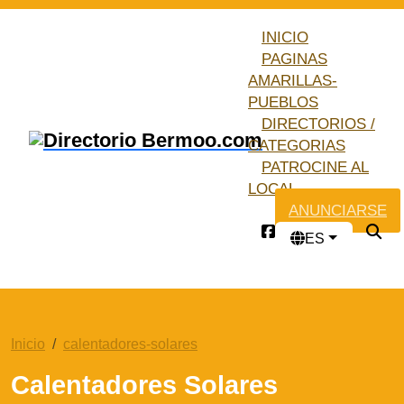
INICIO
PAGINAS
AMARILLAS-
PUEBLOS
DIRECTORIOS /
CATEGORIAS
PATROCINE AL
LOCAL
ANUNCIARSE
ES
Inicio
calentadores-solares
Calentadores Solares