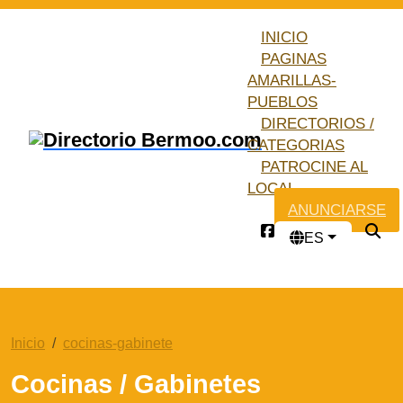
INICIO
PAGINAS
AMARILLAS-
PUEBLOS
DIRECTORIOS /
CATEGORIAS
PATROCINE AL
LOCAL
ANUNCIARSE
ES
Inicio
cocinas-gabinete
Cocinas / Gabinetes