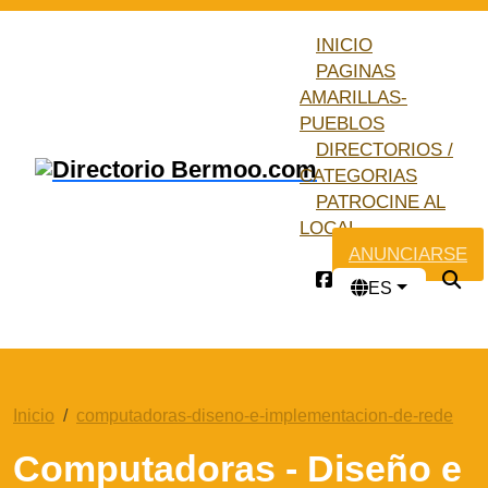
INICIO
PAGINAS
AMARILLAS-
PUEBLOS
DIRECTORIOS /
CATEGORIAS
PATROCINE AL
LOCAL
ANUNCIARSE
ES
Inicio
computadoras-diseno-e-implementacion-de-rede
Computadoras - Diseño e