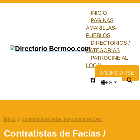
INICIO
PAGINAS
AMARILLAS-
PUEBLOS
DIRECTORIOS /
CATEGORIAS
PATROCINE AL
LOCAL
ANUNCIARSE
ES
Inicio
contratistas-de-facias-gypsum-board
Contratistas de Facias /