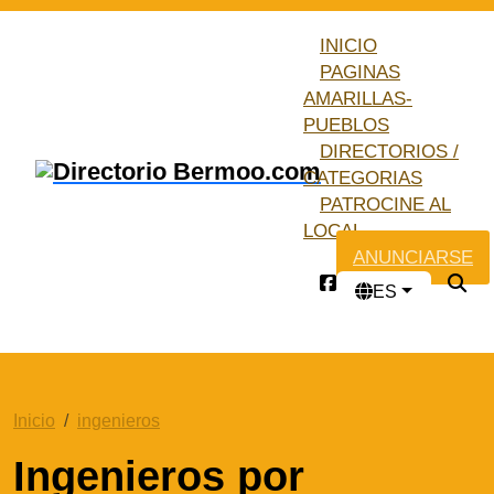
INICIO
PAGINAS
AMARILLAS-
PUEBLOS
DIRECTORIOS /
CATEGORIAS
PATROCINE AL
LOCAL
ANUNCIARSE
ES
Inicio
ingenieros
Ingenieros por