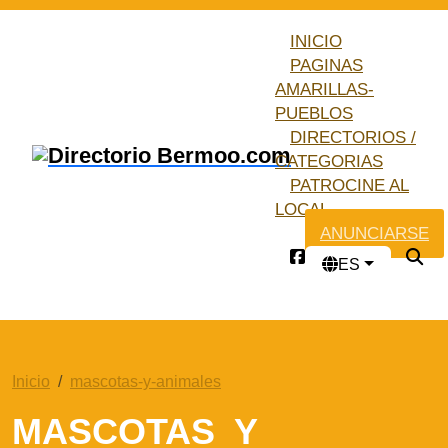
INICIO
PAGINAS
AMARILLAS-
PUEBLOS
DIRECTORIOS /
CATEGORIAS
PATROCINE AL
LOCAL
ANUNCIARSE
ES
Inicio
mascotas-y-animales
MASCOTAS Y