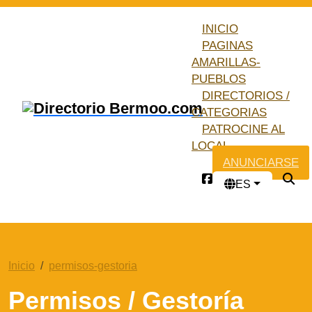
INICIO
PAGINAS
AMARILLAS-
PUEBLOS
DIRECTORIOS /
CATEGORIAS
PATROCINE AL
LOCAL
ANUNCIARSE
ES
Inicio
permisos-gestoria
Permisos / Gestoría